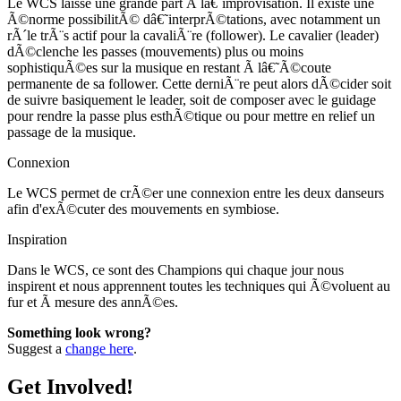
Le WCS laisse une grande part Ã lâ€˜improvisation. Il existe une
Ã©norme possibilitÃ© dâ€˜interprÃ©tations, avec notamment un
rÃ´le trÃ¨s actif pour la cavaliÃ¨re (follower). Le cavalier (leader)
dÃ©clenche les passes (mouvements) plus ou moins
sophistiquÃ©es sur la musique en restant Ã lâ€˜Ã©coute
permanente de sa follower. Cette derniÃ¨re peut alors dÃ©cider soit
de suivre basiquement le leader, soit de composer avec le guidage
pour rendre la passe plus esthÃ©tique ou pour mettre en relief un
passage de la musique.
Connexion
Le WCS permet de crÃ©er une connexion entre les deux danseurs
afin d'exÃ©cuter des mouvements en symbiose.
Inspiration
Dans le WCS, ce sont des Champions qui chaque jour nous
inspirent et nous apprennent toutes les techniques qui Ã©voluent au
fur et Ã mesure des annÃ©es.
Something look wrong?
Suggest a
change here
.
Get Involved!