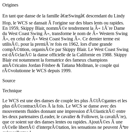
Origines
En tant que danse de la famille â€œSwingâ€ descendant du Lindy
Hop, le WCS se dansait Ã l'origine sur des blues lents ou rapides.
En 1959, Skippy Blair, nommÃ©e tendrement la Â« 1Ã¨re Dame
du West Coast Swing Â», transforme le nom de Â« Western Swing
Â», en celui de Â« West Coast Swing Â». Ce dernier terme est
utilisÃ©, pour la premiÃ¨re fois en 1962, lors d'une grande
compÃ©tition, organisÃ©e par Skippy Blair. Le West Coast Swing
est dÃ©clarÃ© la danse officielle de la Californie en 1988. Skippy
Blair est notamment la formatrice des fameux champions
amÃ©ricains Jordan Frisbee & Tatiana Mollman, le couple qui
rÃ©volutionne le WCS depuis 1999.
Source
Technique
Le WCS est une des danses de couple les plus Ã©lÃ©gantes et les
plus dÃ©contractÃ©es Ã la fois. Le WCS se danse avec des
mouvements fluides donnant une impression d'Ã©lasticitÃ© entre
les deux partenaires (Leader, le cavalier & Follower, la cavaliÃ¨re),
que ce soient sur des danses lentes ou rapides. AjoutÃ©es Ã une
rÃ©elle libertÃ© d'interprÃ©tation, les sensations ne peuvent Ãªtre